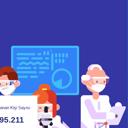
anan Kişi Sayısı
95.211