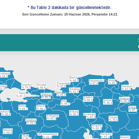
* Bu Tablo 2 dakikada bir güncellenmektedir.
Son Güncelleme Zamanı:
25 Haziran 2026, Perşembe 14:21
ırklareli
% 91,5
Bartın
Sinop
% 89,5
Kastamonu
% 89,4
Zonguldak
% 87,6
İstanbul
Kocaeli
kirdağ
% 87,6
Samsun
% 79,2
% 86,6
91,9
Karabük
% 87,3
Düzce
% 81,5
Yalova
Sakarya
% 81,9
% 87,2
% 80,2
Çankırı
Amasya
% 88,1
Çorum
Bolu
% 90,8
% 86,4
% 84,7
Bursa
Bilecik
Tokat
% 84,7
% 88,2
% 87,3
alıkesir
Ankara
% 89,8
% 86,5
Kırıkkale
Eskişehir
% 83,5
Yozgat
% 90,5
Kütahya
% 78,8
% 81,4
Kırşehir
% 84,1
Manisa
% 88,8
Afyonkarahisar
Nevşehir
Uşak
% 81,4
% 81,1
Kayseri
% 86,4