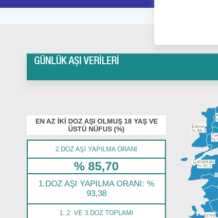
GÜNLÜK AŞI
VERİLERİ
K
EN AZ İKİ DOZ AŞI OLMUŞ
18 YAŞ VE
Edirne
ÜSTÜ NÜFUS (%)
% 88,3
Te
% 
2.DOZ AŞI YAPILMA ORANI
% 85,70
Çanakkale
% 92,2
B
1.DOZ AŞI YAPILMA ORANI:
%
93,38
1.,2. VE 3.DOZ TOPLAMI
İzmir