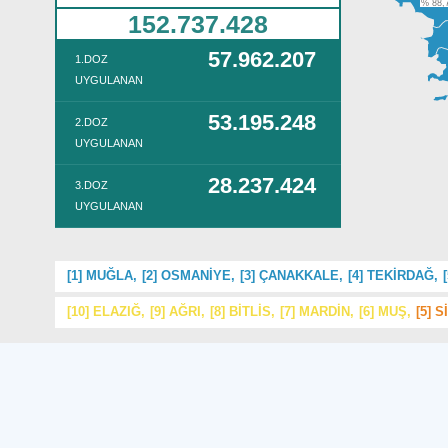
% 88,
152.737.428
57.962.207
1.DOZ
UYGULANAN
53.195.248
2.DOZ
UYGULANAN
28.237.424
3.DOZ
UYGULANAN
[1]
MUĞLA,
[2]
OSMANİYE,
[3]
ÇANAKKALE,
[4]
TEKİRDAĞ,
[10]
ELAZIĞ,
[9]
AĞRI,
[8]
BİTLİS,
[7]
MARDİN,
[6]
MUŞ,
[5]
Sİ