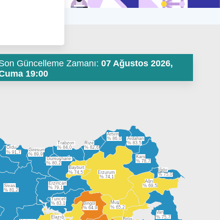
Son Güncelleme Zamanı:
07 Ağustos 2026,
Cuma 19:00
Artvin
% 86,0
Ardahan
Trabzon
Rize
% 83,5
Ordu
% 84,0
% 82,6
Giresun
% 91,7
% 89,9
Kars
Gümüşhane
% 78,7
% 80,2
Bayburt
Iğdır
% 74,5
Erzurum
% 75,0
% 74,1
Ağrı
Erzincan
Sivas
% 69,5
% 79,1
% 81,2
Tunceli
Muş
% 83,1
Bingöl
% 65,2
% 64,9
Van
Elazığ
% 75,7
Bitlis