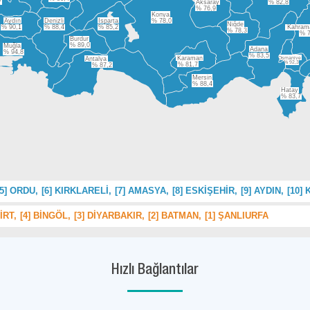
7
Aksaray
% 82,8
% 76,9
Konya
Aydın
Denizli
Isparta
% 78,0
Niğde
% 90,1
% 88,4
% 85,2
Kahram
% 78,3
% 7
Burdur
% 89,0
Muğla
Adana
% 94,8
% 83,5
Karaman
Osmaniye
Antalya
% 92,3
% 81,7
% 87,2
Mersin
% 88,4
Hatay
% 83,7
[5]
ORDU,
[6]
KIRKLARELİ,
[7]
AMASYA,
[8]
ESKİŞEHİR,
[9]
AYDIN,
[10]
K
İRT,
[4]
BİNGÖL,
[3]
DİYARBAKIR,
[2]
BATMAN,
[1]
ŞANLIURFA
Hızlı Bağlantılar