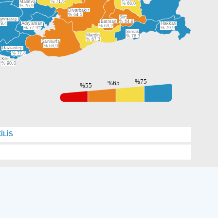
Malatya
% 71,6
% 68,0
% 76,9
Diyarbakır
% 64,5
Siirt
anmaraş
Batman
% 64,9
9,4
Adıyaman
Hakkari
% 63,2
% 77,9
% 79,9
Şırnak
Mardin
% 76,3
% 67,3
Şanlıurfa
% 63,0
Gaziantep
% 77,8
Kilis
% 90,0
İLİS