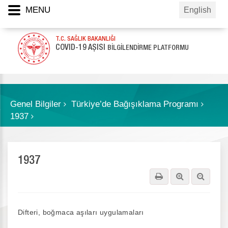
MENU
English
T.C. SAĞLIK BAKANLIĞI
COVID-19 AŞISI
BİLGİLENDİRME PLATFORMU
Genel Bilgiler
Türkiye’de Bağışıklama Programı
1937
1937
Difteri, boğmaca aşıları uygulamaları