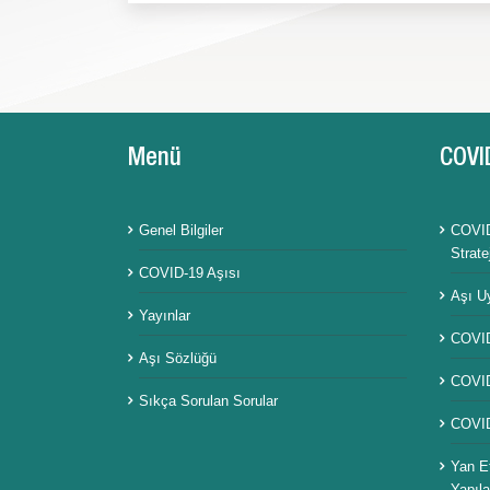
Menü
COVI
Genel Bilgiler
COVID
Stratej
COVID-19 Aşısı
Aşı U
Yayınlar
COVID-
Aşı Sözlüğü
COVID-
Sıkça Sorulan Sorular
COVID
Yan Et
Yapıla