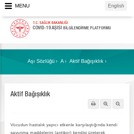
MENU
English
T.C. SAĞLIK BAKANLIĞI
COVID-19 AŞISI
BİLGİLENDİRME PLATFORMU
Aşı Sözlüğü
A
Aktif Bağışıklık
Aktif Bağışıklık
Vücudun hastalık yapıcı etkenle karşılaştığında kendi
savunma maddelerini (antikor) kendisi üreterek